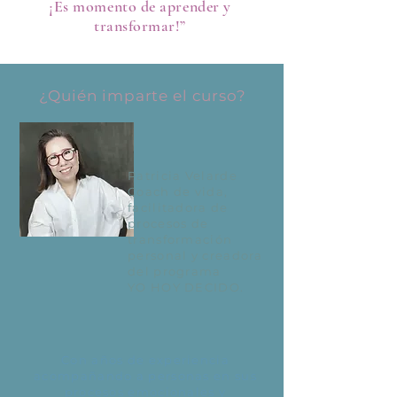
¡Es momento de aprender y
transformar!”
¿Quién imparte el curso?
Patricia Velarde
Coach de vida,
facilitadora de
procesos de
transformación
personal y creadora
del programa
YO HOY DECIDO.
Con años de experiencia
acompañando a personas en sus
procesos emocionales y