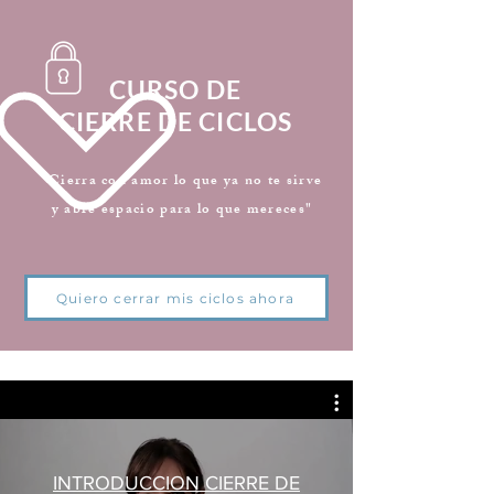
CURSO DE
CIERRE DE CICLOS
"Cierra con amor lo que ya no te sirve
y abre espacio para lo que mereces"
Quiero cerrar mis ciclos ahora
INTRODUCCION CIERRE DE