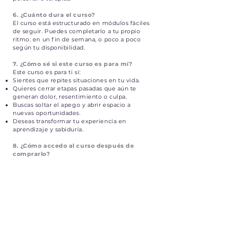
6. ¿Cuánto dura el curso?
El curso está estructurado en módulos fáciles
de seguir. Puedes completarlo a tu propio
ritmo: en un fin de semana, o poco a poco
según tu disponibilidad.
7. ¿Cómo sé si este curso es para mí?
Este curso es para ti si:
Sientes que repites situaciones en tu vida.
Quieres cerrar etapas pasadas que aún te
generan dolor, resentimiento o culpa.
Buscas soltar el apego y abrir espacio a
nuevas oportunidades.
Deseas transformar tu experiencia en
aprendizaje y sabiduría.
8. ¿Cómo accedo al curso después de
comprarlo?
Una vez completes tu inscripción, recibirás en
tu correo un acceso directo a la plataforma
donde podrás ver todo el contenido del curso.
9. ¿Puedo hacer preguntas a Patricia
durante el curso?
El curso es grabado y no incluye interacción
en vivo. Sin embargo, si durante tu proceso
surge alguna duda, puedes ponerte en