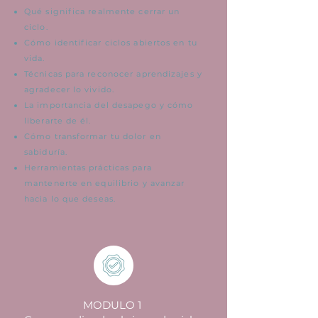
Qué significa realmente cerrar un
ciclo.
Cómo identificar ciclos abiertos en tu
vida.
Técnicas para reconocer aprendizajes y
agradecer lo vivido.
La importancia del desapego y cómo
liberarte de él.
Cómo transformar tu dolor en
sabiduría.
Herramientas prácticas para
mantenerte en equilibrio y avanzar
hacia lo que deseas.
MODULO 1