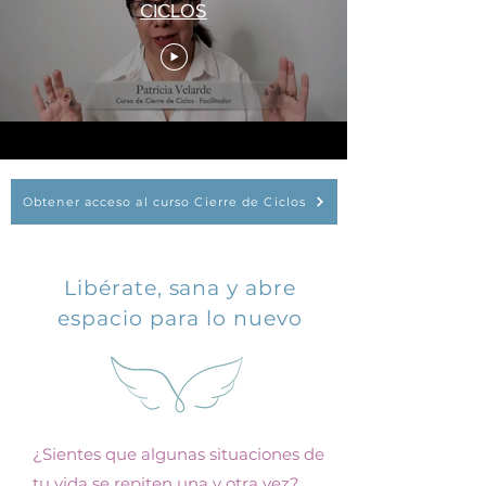
CICLOS
Obtener acceso al curso Cierre de Ciclos
Libérate, sana y abre
espacio para lo nuevo
¿Sientes que algunas situaciones de
tu vida se repiten una y otra vez?