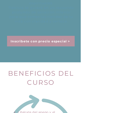
espirituales.
Patricia te guiará en un recorrido
profundo de sanación interior
para que tomes las riendas de tu
vida con claridad y certeza.
Inscribete con precio especial >
BENEFICIOS DEL
CURSO
Libérate del apego y el