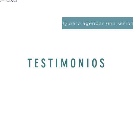
.=
usd
Quiero agendar una sesió
TESTIMONIOS