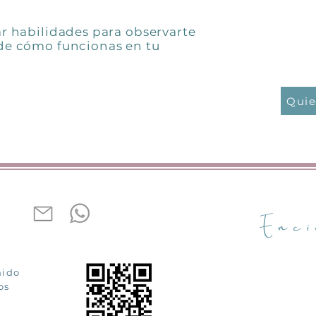
ar habilidades para observarte
 de cómo funcionas en tu
Quie
Enci
nido
os