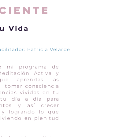
CIENTE
u V
ida
cilitador: Patricia Velarde
e
mi programa de
editación Activa y
que aprendas las
 tomar consciencia
encias vividas en tu
tu día a día para
ntos y así crecer
 y logrando lo que
iviendo en plenitud