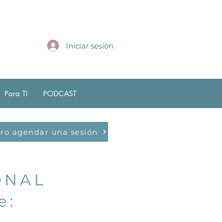
Iniciar sesión
Para TI
PODCAST
ro agendar una sesión
ONAL
e: