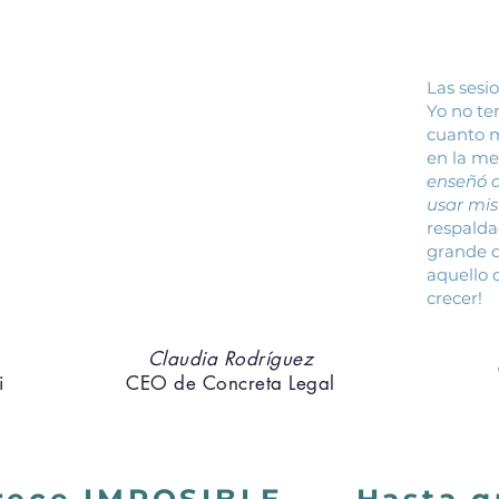
Las sesi
Yo no te
cuanto 
en la me
enseñó a
usar mis
respald
grande q
aquello 
crecer!
Claudia Rodríguez
i
CEO de Concreta Legal