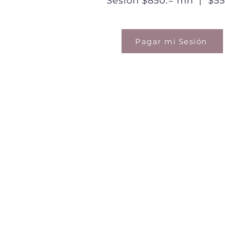
Sesión $850.= mn | $55
Pagar mi Sesión