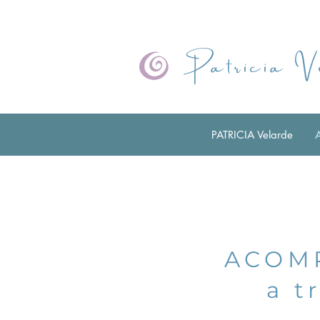
Patricia V
PATRICIA Velarde
ACOM
a t