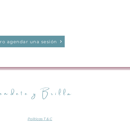
ro agendar una sesión
endete y Brilla
Políticas T & C