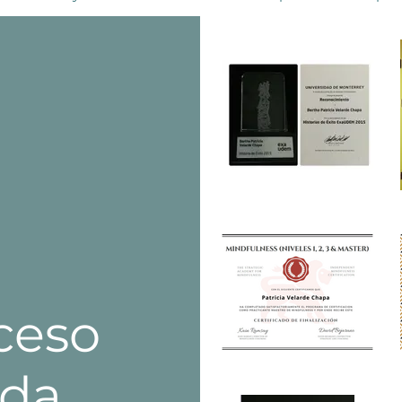
oceso
ida