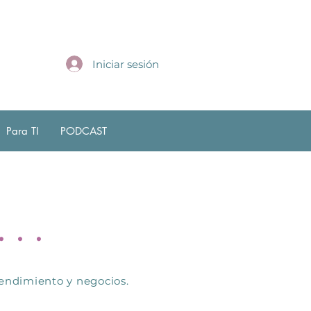
Iniciar sesión
Para TI
PODCAST
. .
endimiento y negocios.