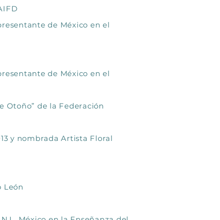
 AIFD
resentante de México en el
resentante de México en el
de Otoño” de la Federación
3 y nombrada Artista Floral
o León
 N.L. México en la Enseñanza del