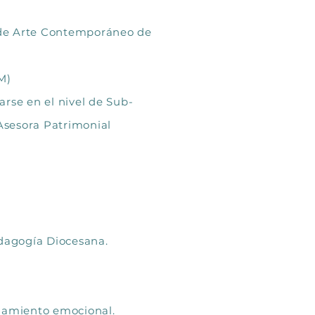
 de Arte Contemporáneo de
M)
arse en el nivel de Sub-
Asesora Patrimonial
edagogía Diocesana.
añamiento emocional.