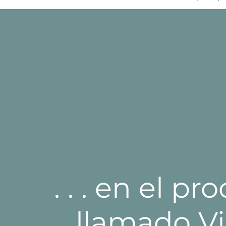
. . . en el pr
llamado V